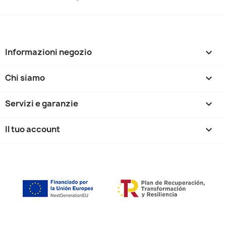
Informazioni negozio
keyboard_arrow_down
Chi siamo

Servizi e garanzie

Il tuo account
