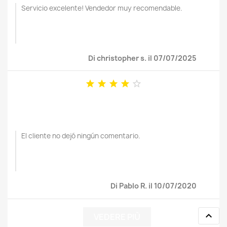
Servicio excelente! Vendedor muy recomendable.
Di christopher s. il 07/07/2025





El cliente no dejó ningún comentario.
Di Pablo R. il 10/07/2020

VEDERE PIÙ