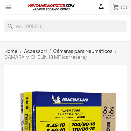

shopping_cart

(0)
search
Home
Accessori
Cámaras para Neumáticos
CAMARA MICHELIN 18 MF (carretera)