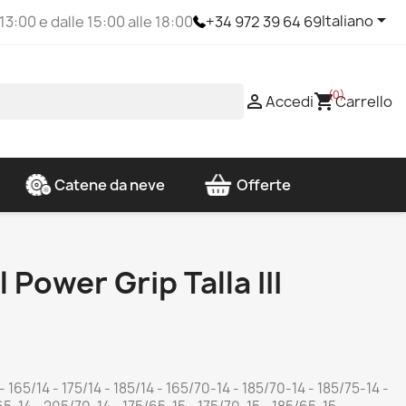

Italiano
 13:00 e dalle 15:00 alle 18:00
+34 972 39 64 69
(0)

shopping_cart
Accedi
Carrello
Catene da neve
Offerte
 Power Grip Talla III
 165/14 - 175/14 - 185/14 - 165/70-14 - 185/70-14 - 185/75-14 -