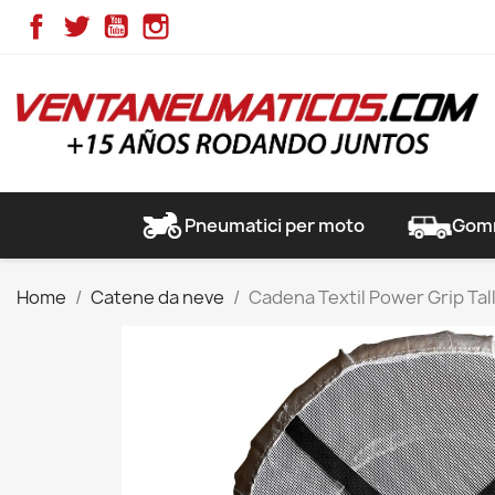
Facebook
Twitter
YouTube
Instagram
Pneumatici per moto
Gomm
Home
Catene da neve
Cadena Textil Power Grip Talla