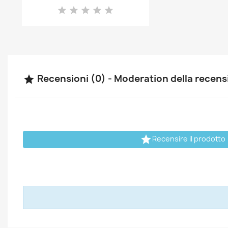
Recensioni (0) - Moderation della recen


Recensire il prodotto