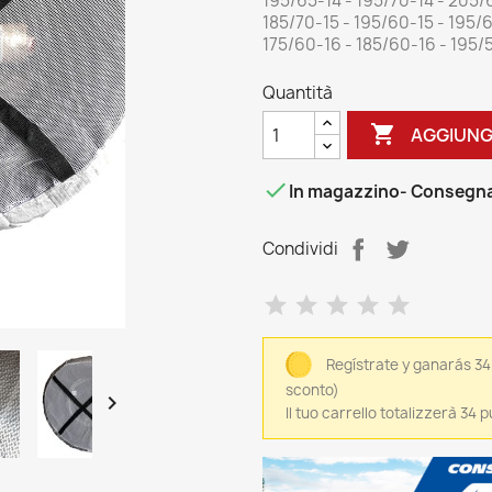
195/65-14 - 195/70-14 - 205/6
185/70-15 - 195/60-15 - 195/6
175/60-16 - 185/60-16 - 195/
Quantità

AGGIUNG

In magazzino
- Consegna
Condividi
Regístrate y ganarás 34
sconto)

Il tuo carrello totalizzerà 34 