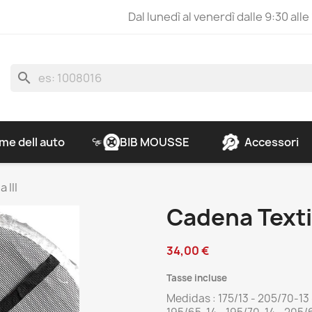
Dal lunedì al venerdì dalle 9:30 alle
search
e dell auto
BIB MOUSSE
Accessori
 III
Cadena Textil
34,00 €
Tasse incluse
Medidas : 175/13 - 205/70-13 -