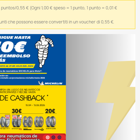
5 puntos/0,55 €
(Ogni 1,00 € speso = 1 punto, 1 punto = 0,01 €
 punti che possono essere convertiti in un voucher di 0,55 €.