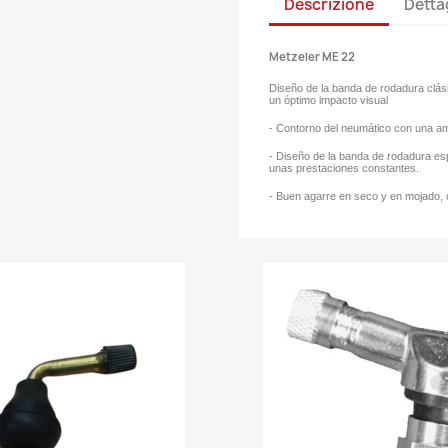
Descrizione
Detta
Metzeler ME 22
Diseño de la banda de rodadura clás
un óptimo impacto visual
- Contorno del neumático con una ampl
- Diseño de la banda de rodadura esp
unas prestaciones constantes.
- Buen agarre en seco y en mojado, co