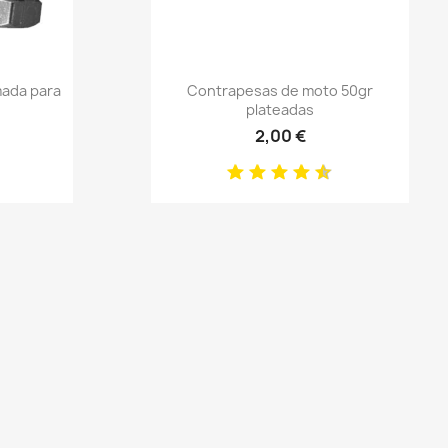
Anteprima

mada para
Contrapesas de moto 50gr
plateadas
2,00 €