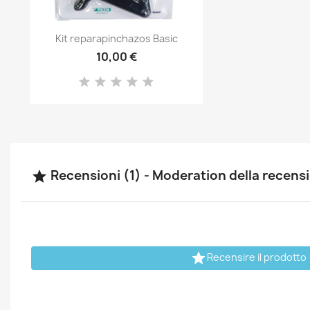
Anteprima

Kit reparapinchazos Basic
10,00 €
Recensioni (1) - Moderation della recen


Recensire il prodotto