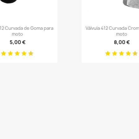
Anteprima
Anteprima


412 Curvada de Goma para
Válvula 412 Curvada Cro
moto
moto
5,00 €
8,00 €