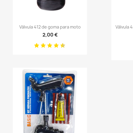
Anteprima

Válvula 412 de goma para moto
Válvula 
2,00 €