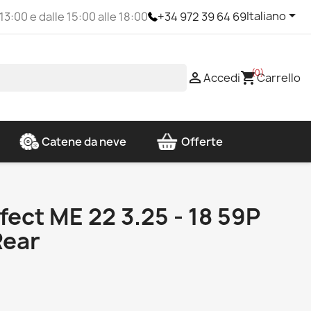

Italiano
 13:00 e dalle 15:00 alle 18:00
+34 972 39 64 69
(0)

shopping_cart
Accedi
Carrello
Catene da neve
Offerte
fect ME 22 3.25 - 18 59P
Rear