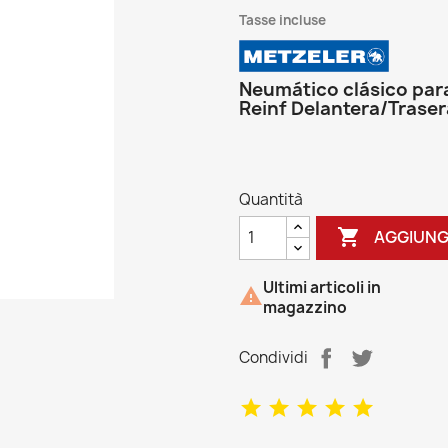
Tasse incluse
Neumático clásico para
Reinf Delantera/Traser
Quantità

AGGIUNG
Ultimi articoli in

magazzino
Condividi