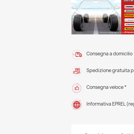
Consegna a domicilio
Spedizione gratuita pe
Consegna veloce *
Informativa EPREL (r