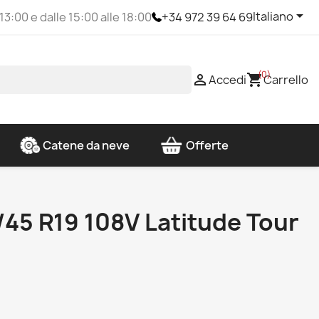

Italiano
 13:00 e dalle 15:00 alle 18:00
+34 972 39 64 69
(0)

shopping_cart
Accedi
Carrello
Catene da neve
Offerte
/45 R19 108V Latitude Tour