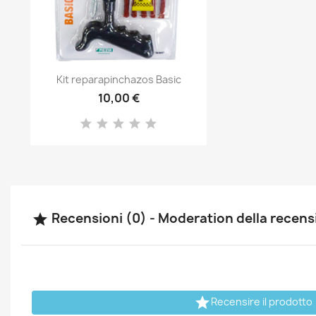
Anteprima

Kit reparapinchazos Basic
10,00 €
Recensioni (0) - Moderation della recen


Recensire il prodotto