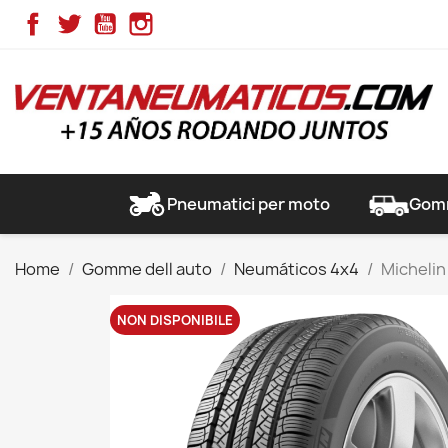
Facebook
Twitter
YouTube
Instagram
Pneumatici per moto
Gomm
Home
Gomme dell auto
Neumáticos 4x4
Michelin
NON DISPONIBILE