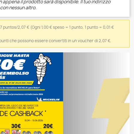
 appena il prodotto sarà disponibile. Il tuo indirizzo
 con nessun altro.
7 puntos/2,07 €
(Ogni 1,00 € speso = 1 punto, 1 punto = 0,01 €
7 punti che possono essere convertiti in un voucher di 2,07 €.