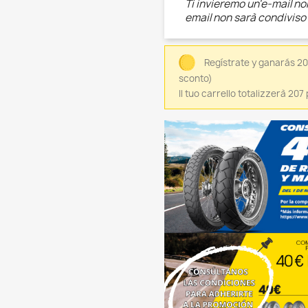
Ti invieremo un'e-mail non
email non sarà condiviso
Regístrate y ganarás 20
sconto)
Il tuo carrello totalizzerà 20