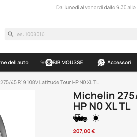
Dal lunedì al venerdì dalle 9:30 alle
search
e dell auto
BIB MOUSSE
Accessori
 275/45 R19 108V Latitude Tour HP N0 XL TL
Michelin 275
HP N0 XL TL
207,00 €