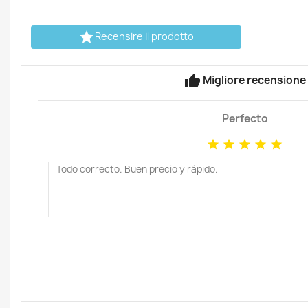

Recensire il prodotto
thumb_up
Migliore recensione
Perfecto





Todo correcto. Buen precio y rápido.