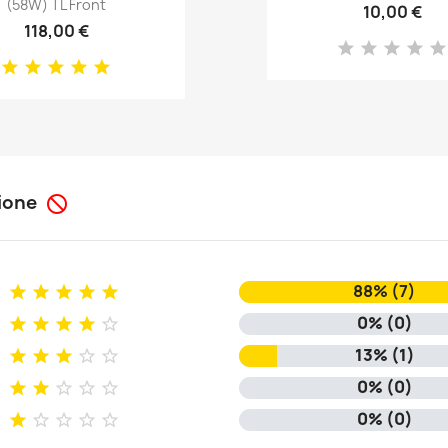
(58W) TL Front
10,00 €
118,00 €
sione

88% (7)





0% (0)





13% (1)





0% (0)





0% (0)




