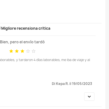
n
Migliore recensiona critica
Bien, pero el envío tardó





borables, y tardaron 4 días laborables, me iba de viaje y al
Di Kepa R. il 19/05/2023
