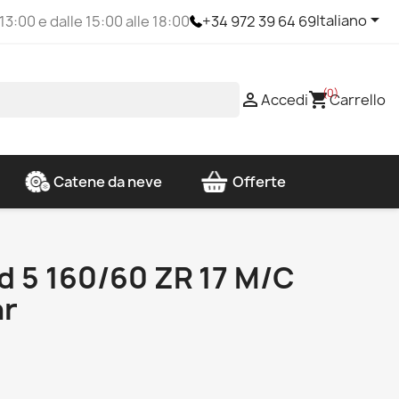

Italiano
 13:00 e dalle 15:00 alle 18:00
+34 972 39 64 69
(0)

shopping_cart
Accedi
Carrello
Catene da neve
Offerte
d 5 160/60 ZR 17 M/C
ar