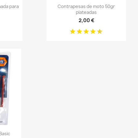
Anteprima

mada para
Contrapesas de moto 50gr
plateadas
2,00 €
Basic