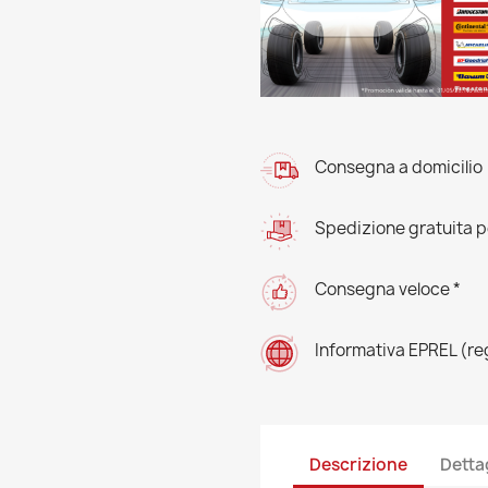
Consegna a domicilio
Spedizione gratuita pe
Consegna veloce *
Informativa EPREL (r
Descrizione
Detta