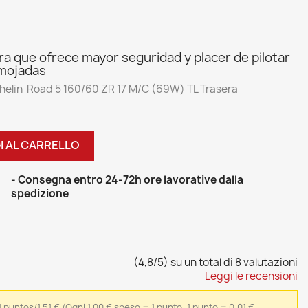
ra que ofrece mayor seguridad y placer de pilotar
 mojadas
helin Road 5 160/60 ZR 17 M/C (69W) TL Trasera
I AL CARRELLO
- Consegna entro 24-72h ore lavorative dalla
spedizione
(4,8/5) su un total di 8 valutazioni
Leggi le recensioni
 puntos/1,51 €
(Ogni 1,00 € speso = 1 punto, 1 punto = 0,01 €