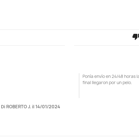
thumb_dow
Ponía envío en 24/48 horas la
final llegaron por un pelo.
Di ROBERTO J. il 14/01/2024