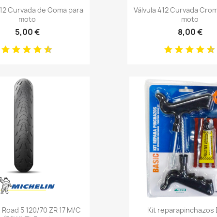
Anteprima
Anteprima


412 Curvada de Goma para
Válvula 412 Curvada Cro
moto
moto
5,00 €
8,00 €
Anteprima
Anteprima


n Road 5 120/70 ZR 17 M/C
Kit reparapinchazos 