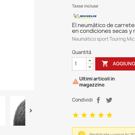
Tasse incluse
El neumático de carrete
en condiciones secas y
Neumático sport Touring Mic
Quantità

AGGIUNG
Ultimi articoli in

magazzino
Condividi

Regístrate y ganarás 151