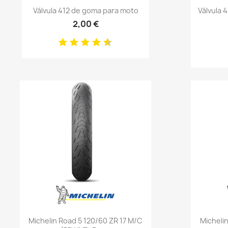
Anteprima

Válvula 412 de goma para moto
Válvula 
2,00 €
Anteprima

Michelin Road 5 120/60 ZR 17 M/C
Micheli