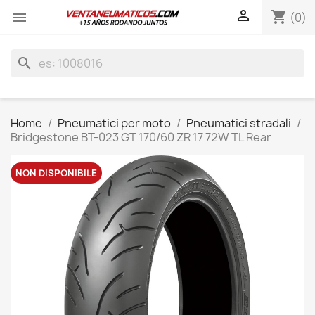

shopping_cart

(0)
search
Home
Pneumatici per moto
Pneumatici stradali
Bridgestone BT-023 GT 170/60 ZR 17 72W TL Rear
NON DISPONIBILE