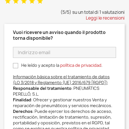
(5/5) su un total di 1 valutazioni
Leggi le recensioni
Vuoi ricevere un avviso quando il prodotto
torna disponibile?
He leído y acepto la
política de privacidad
.
Información básica sobre el tratamiento de datos
(LO 3/2018 y Reglamento (UE) 2016/679 [RGPD])
Responsable del tratamiento
: PNEUMÀTICS
PERELLÓ, S.L.
Finalidad
: Ofrecer y gestionar nuestros Venta y
reparación de pneumáticos y servicios mecánicos.
Derechos
: Puede ejercer los derechos de acceso,
rectificación, limitación de tratamiento, supresión,
portabilidad y oposición, previstos en el RGPD, tal
como se explica en nuestra política de privacidad.