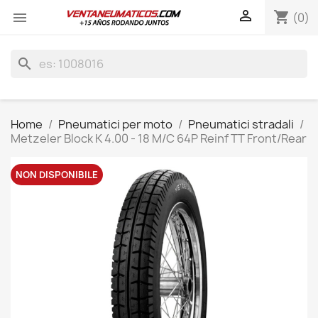

shopping_cart

(0)
search
Home
Pneumatici per moto
Pneumatici stradali
Metzeler Block K 4.00 - 18 M/C 64P Reinf TT Front/Rear
NON DISPONIBILE