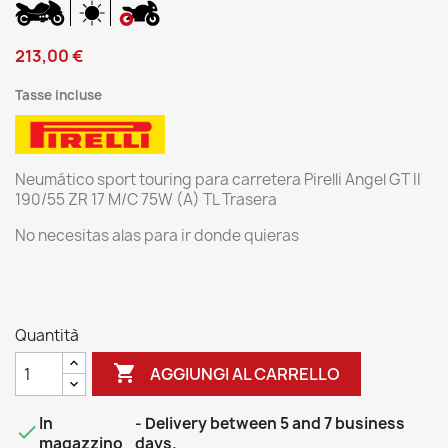
213,00 €
Tasse incluse
Neumático sport touring para carretera Pirelli Angel GT II
190/55 ZR 17 M/C 75W (A) TL Trasera
No necesitas alas para ir donde quieras
Quantità

AGGIUNGI AL CARRELLO
In
- Delivery between 5 and 7 business

magazzino
days.