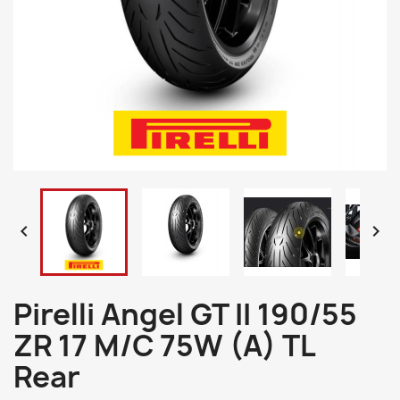


Pirelli Angel GT II 190/55
ZR 17 M/C 75W (A) TL
Rear