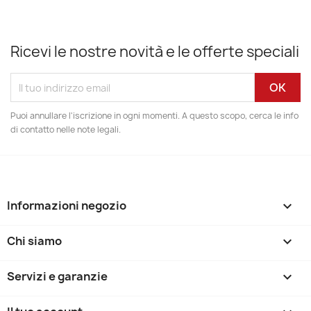
Ricevi le nostre novità e le offerte speciali
Puoi annullare l'iscrizione in ogni momenti. A questo scopo, cerca le info
di contatto nelle note legali.
Informazioni negozio
keyboard_arrow_down
Chi siamo

Servizi e garanzie
