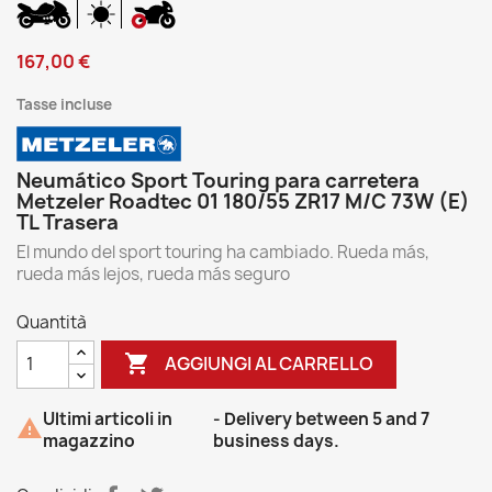
167,00 €
Tasse incluse
Neumático Sport Touring para carretera
Metzeler Roadtec 01 180/55 ZR17 M/C 73W (E)
TL Trasera
El mundo del sport touring ha cambiado. Rueda más,
rueda más lejos, rueda más seguro
Quantità

AGGIUNGI AL CARRELLO
Ultimi articoli in
- Delivery between 5 and 7

magazzino
business days.