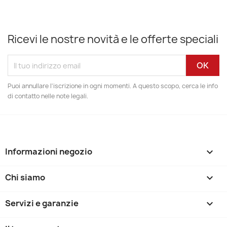
Ricevi le nostre novità e le offerte speciali
Puoi annullare l'iscrizione in ogni momenti. A questo scopo, cerca le info
di contatto nelle note legali.
Informazioni negozio
keyboard_arrow_down
Chi siamo

Servizi e garanzie
