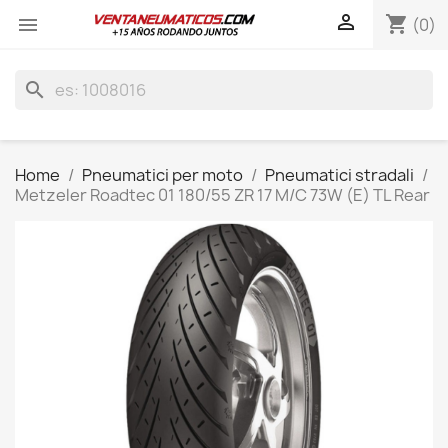

shopping_cart

(0)
search
Home
Pneumatici per moto
Pneumatici stradali
Metzeler Roadtec 01 180/55 ZR 17 M/C 73W (E) TL Rear