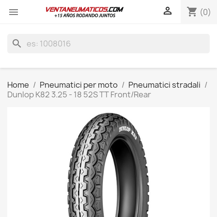

shopping_cart

(0)
search
Home
Pneumatici per moto
Pneumatici stradali
Dunlop K82 3.25 - 18 52S TT Front/Rear