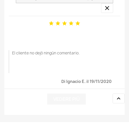






El cliente no dejó ningún comentario.
Di Ignacio E. il 19/11/2020

VEDERE PIÙ