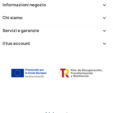
Informazioni negozio
keyboard_arrow_down
Chi siamo

Servizi e garanzie

Il tuo account
