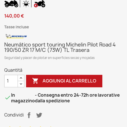
140,00 €
Tasse incluse
Neumático sport touring Michelin Pilot Road 4
190/50 ZR 17 M/C (73W) TL Trasera
Seguridad y placer de pilotar en superficies secas y mojadas
Quantità

AGGIUNGI AL CARRELLO
In
- Consegna entro 24-72h ore lavorative

magazzino
dalla spedizione
Condividi