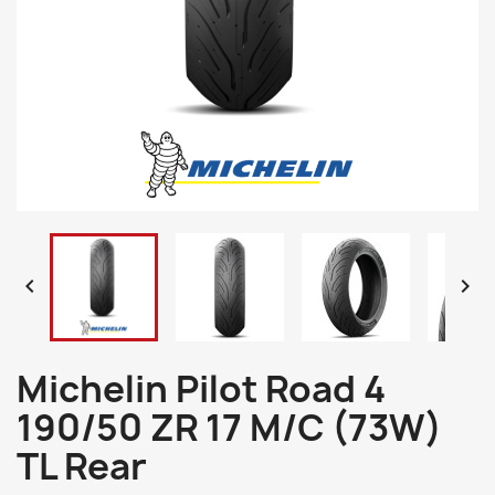


Michelin Pilot Road 4
190/50 ZR 17 M/C (73W)
TL Rear