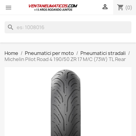

shopping_cart

(0)
search
Home
Pneumatici per moto
Pneumatici stradali
Michelin Pilot Road 4 190/50 ZR 17 M/C (73W) TL Rear