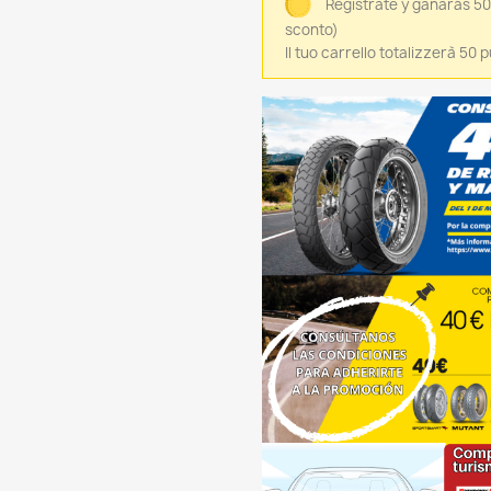
Regístrate y ganarás 5
sconto)
Il tuo carrello totalizzerà 50