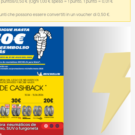
0 puntos/0,50 €
(Ogni 1,00 € speso = 1 punto, 1 punto = 0,01 €
 punti che possono essere convertiti in un voucher di 0,50 €.