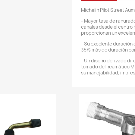
Michelin Pilot Street Aum
- Mayor tasa de ranurado
canales desde el centro 
proporcionan un excelen
- Su excelente duración 
35% más de duración com
- Un diseño derivado dir
tomado del neumático Mich
su manejabilidad, impres