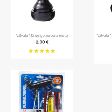
Anteprima

Válvula 412 de goma para moto
Válvula 
2,00 €