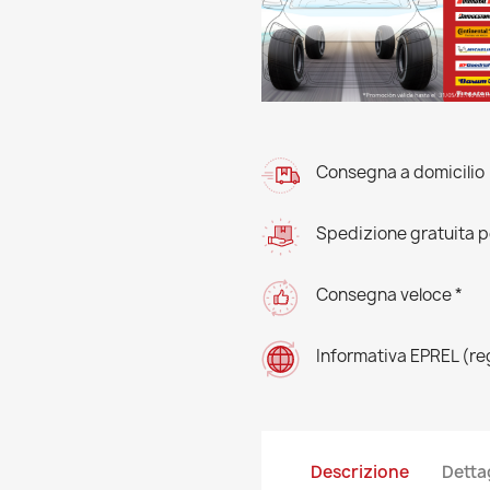
Consegna a domicilio
Spedizione gratuita pe
Consegna veloce *
Informativa EPREL (r
Descrizione
Detta