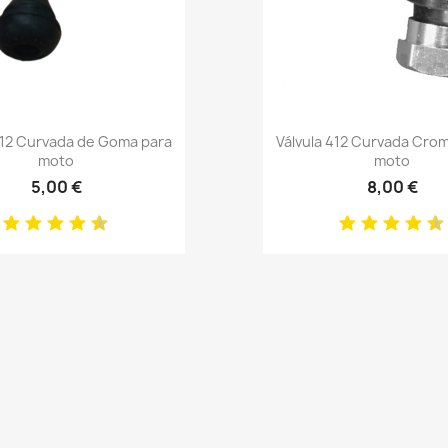
Anteprima
Anteprima


412 Curvada de Goma para
Válvula 412 Curvada Cro
moto
moto
5,00 €
8,00 €