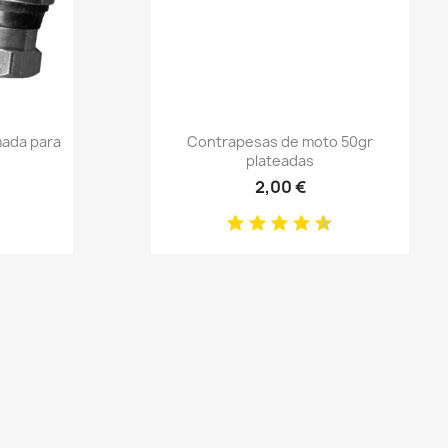
Anteprima

mada para
Contrapesas de moto 50gr
plateadas
2,00 €