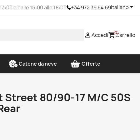

Italiano
 13:00 e dalle 15:00 alle 18:00
+34 972 39 64 69
(0)

shopping_cart
Accedi
Carrello
Catene da neve
Offerte
ot Street 80/90-17 M/C 50S
Rear