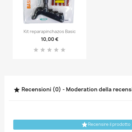
Anteprima

Kit reparapinchazos Basic
10,00 €
Recensioni (0) - Moderation della recen


Recensire il prodotto