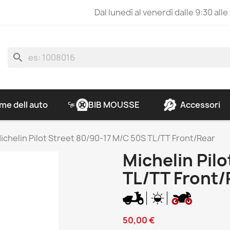
Dal lunedì al venerdì dalle 9:30 alle
search
e dell auto
BIB MOUSSE
Accessori
ichelin Pilot Street 80/90-17 M/C 50S TL/TT Front/Rear
Michelin Pil
TL/TT Front/
50,00 €