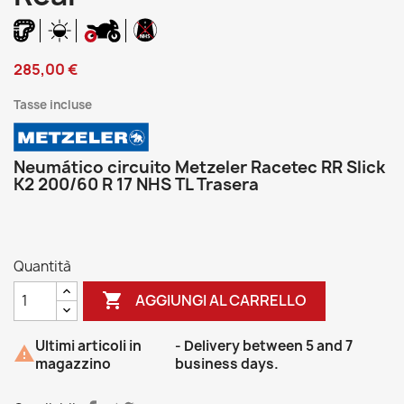
285,00 €
Tasse incluse
Neumático circuito Metzeler Racetec RR Slick
K2 200/60 R 17 NHS TL Trasera
Quantità

AGGIUNGI AL CARRELLO
Ultimi articoli in
- Delivery between 5 and 7

magazzino
business days.