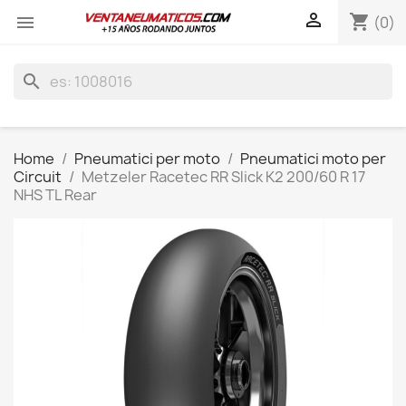

shopping_cart

(0)
search
Home
Pneumatici per moto
Pneumatici moto per
Circuit
Metzeler Racetec RR Slick K2 200/60 R 17
NHS TL Rear