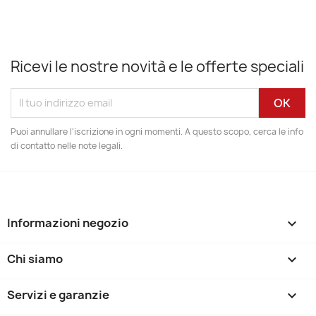
Ricevi le nostre novità e le offerte speciali
Puoi annullare l'iscrizione in ogni momenti. A questo scopo, cerca le info
di contatto nelle note legali.
Informazioni negozio
keyboard_arrow_down
Chi siamo

Servizi e garanzie
