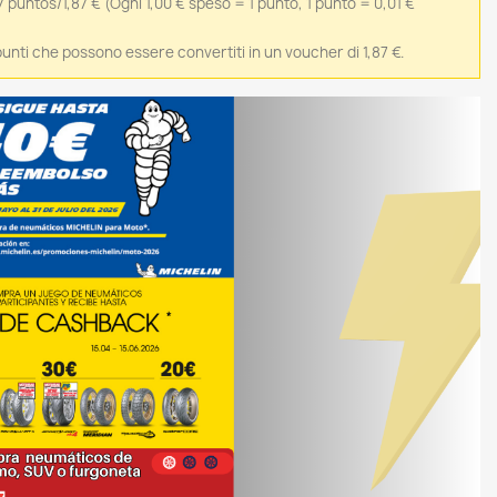
7 puntos/1,87 €
(Ogni 1,00 € speso = 1 punto, 1 punto = 0,01 €
 punti che possono essere convertiti in un voucher di 1,87 €.