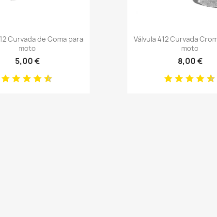
Anteprima
Anteprima


412 Curvada de Goma para
Válvula 412 Curvada Cro
moto
moto
5,00 €
8,00 €