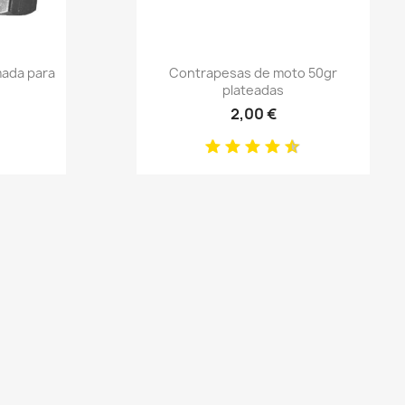
Anteprima

mada para
Contrapesas de moto 50gr
plateadas
2,00 €