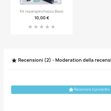
Anteprima

Kit reparapinchazos Basic
10,00 €
Recensioni (2) - Moderation della recen


Recensire il prodotto