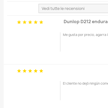
Dunlop D212 endur





Me gusta por precio, agarra l





El cliente no dejó ningún com