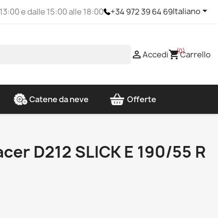

Italiano
 13:00 e dalle 15:00 alle 18:00
+34 972 39 64 69
(0)

shopping_cart
Accedi
Carrello
Catene da neve
Offerte
cer D212 SLICK E 190/55 R