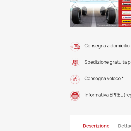
Consegna a domicilio
Spedizione gratuita pe
Consegna veloce *
Informativa EPREL (r
Descrizione
Detta