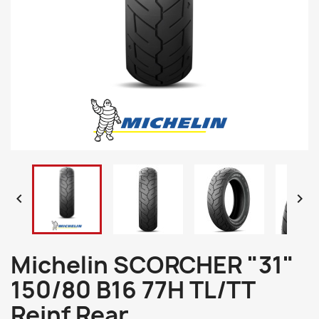


Michelin SCORCHER "31"
150/80 B16 77H TL/TT
Reinf Rear