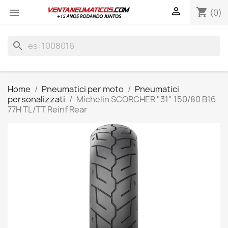

shopping_cart

(0)
search
Home
Pneumatici per moto
Pneumatici
personalizzati
Michelin SCORCHER "31" 150/80 B16
77H TL/TT Reinf Rear