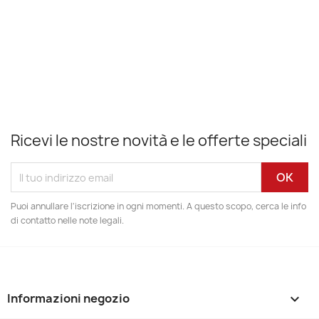
Ricevi le nostre novità e le offerte speciali
Puoi annullare l'iscrizione in ogni momenti. A questo scopo, cerca le info
di contatto nelle note legali.
Informazioni negozio
keyboard_arrow_down