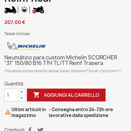
207,00 €
Tasse incluse
Neumático para custom Michelin SCORCHER
"31" 150/80 B16 77H TL/TT Reinf Trasera
Concebido exclusivamente para las Harley-Davidson® Dyna® y Sportster® !
Quantità

AGGIUNGI AL CARRELLO
Ultimi articoli in
- Consegna entro 24-72h ore

magazzino
lavorative dalla spedizione
Condividi