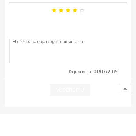





El cliente no dejó ningún comentario.
Di jesus t. il 01/07/2019

VEDERE PIÙ