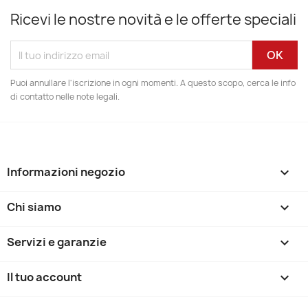
Ricevi le nostre novità e le offerte speciali
Puoi annullare l'iscrizione in ogni momenti. A questo scopo, cerca le info
di contatto nelle note legali.
Informazioni negozio
keyboard_arrow_down
Chi siamo

Servizi e garanzie

Il tuo account
