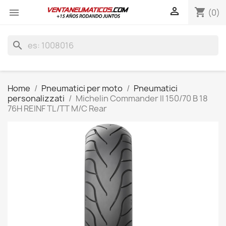

shopping_cart

(0)
search
Home
Pneumatici per moto
Pneumatici
personalizzati
Michelin Commander II 150/70 B 18
76H REINF TL/TT M/C Rear