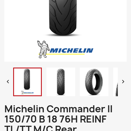


Michelin Commander II
150/70 B 18 76H REINF
TL/TT M/C Rear