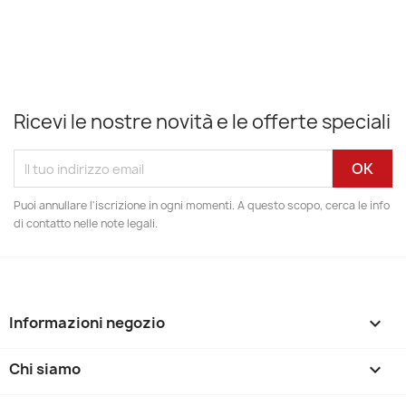
Ricevi le nostre novità e le offerte speciali
Puoi annullare l'iscrizione in ogni momenti. A questo scopo, cerca le info
di contatto nelle note legali.
Informazioni negozio
keyboard_arrow_down
Chi siamo
