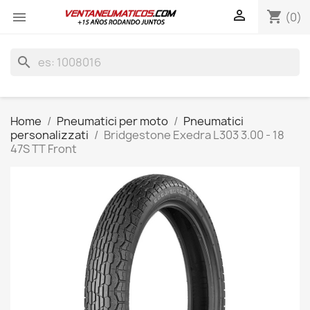

shopping_cart

(0)
search
Home
Pneumatici per moto
Pneumatici
personalizzati
Bridgestone Exedra L303 3.00 - 18
47S TT Front