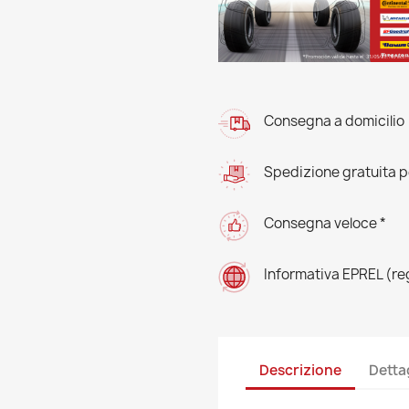
Consegna a domicilio
Spedizione gratuita pe
Consegna veloce *
Informativa EPREL (r
Descrizione
Detta