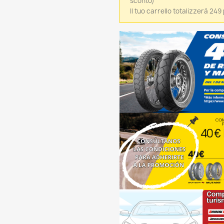
sconto)
Il tuo carrello totalizzerà 24