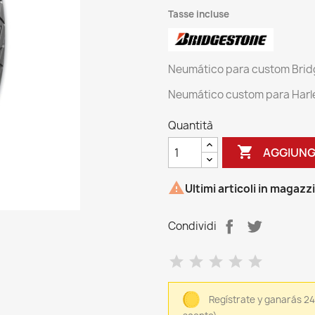
Tasse incluse
Neumático para custom Bridg
Neumático custom para Harley
Quantità

AGGIUNG

Ultimi articoli in magazz
Condividi
Regístrate y ganarás 2