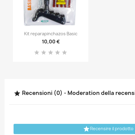
Anteprima

Kit reparapinchazos Basic
10,00 €
Recensioni (0) - Moderation della recen


Recensire il prodotto