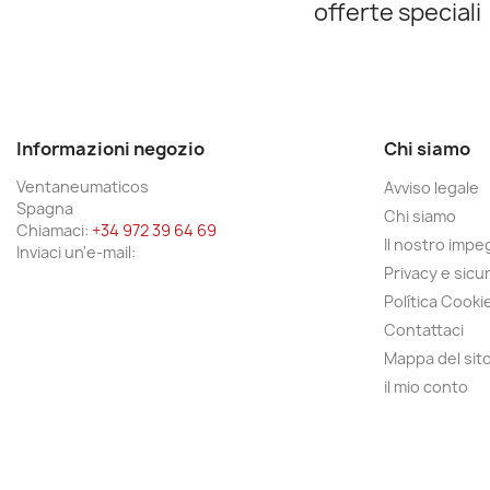
offerte speciali
Informazioni negozio
Chi siamo
Ventaneumaticos
Avviso legale
Spagna
Chi siamo
Chiamaci:
+34 972 39 64 69
Il nostro imp
Inviaci un'e-mail:
Privacy e sicu
Política Cooki
Contattaci
Mappa del sit
il mio conto