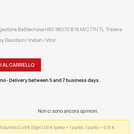
estone Battlecruise H50 180/70 B 16 M/C 77H TL Trasera
 Davidson / Indian / Vitor
I AL CARRELLO
ino
- Delivery between 5 and 7 business days.
Non ci sono ancora opinioni.
49 puntos/2,49 €
(Ogni 1,00 € speso = 1 punto, 1 punto = 0,01 €