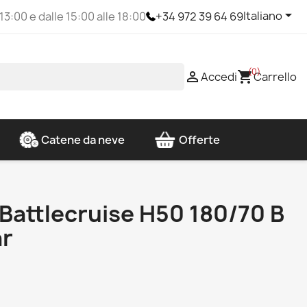

Italiano
 13:00 e dalle 15:00 alle 18:00
+34 972 39 64 69
(0)

shopping_cart
Accedi
Carrello
Catene da neve
Offerte
Battlecruise H50 180/70 B
ar