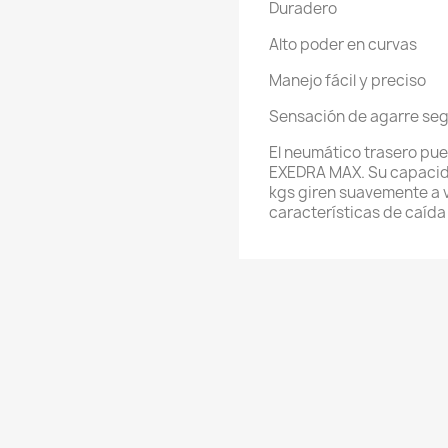
Duradero
Alto poder en curvas
Manejo fácil y preciso
Sensación de agarre seg
El neumático trasero pued
EXEDRA MAX. Su capacida
kgs giren suavemente a v
características de caída 