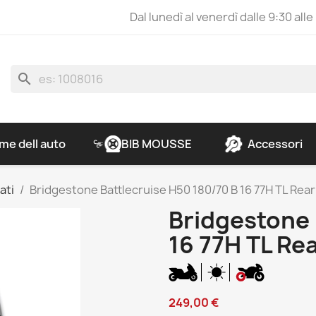
Dal lunedì al venerdì dalle 9:30 alle
search
e dell auto
BIB MOUSSE
Accessori
ati
Bridgestone Battlecruise H50 180/70 B 16 77H TL Rear
Bridgestone 
16 77H TL Re
249,00 €