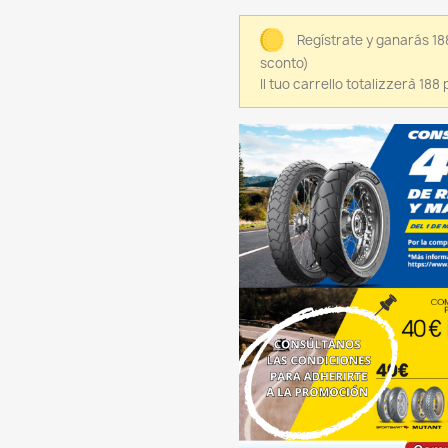
Regístrate y ganarás 18
sconto)
Il tuo carrello totalizzerà 188