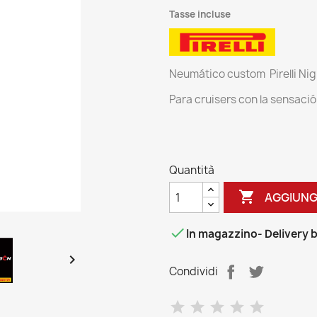
Tasse incluse
Neumático custom Pirelli Nig
Para cruisers con la sensación
Quantità

AGGIUNG

In magazzino
- Delivery

Condividi