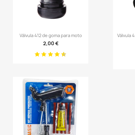
Anteprima

Válvula 412 de goma para moto
Válvula 
2,00 €