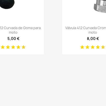
Anteprima
Anteprima


412 Curvada de Goma para
Válvula 412 Curvada Cro
moto
moto
5,00 €
8,00 €