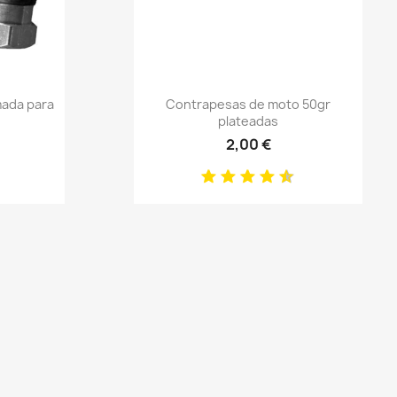
Anteprima

mada para
Contrapesas de moto 50gr
plateadas
2,00 €