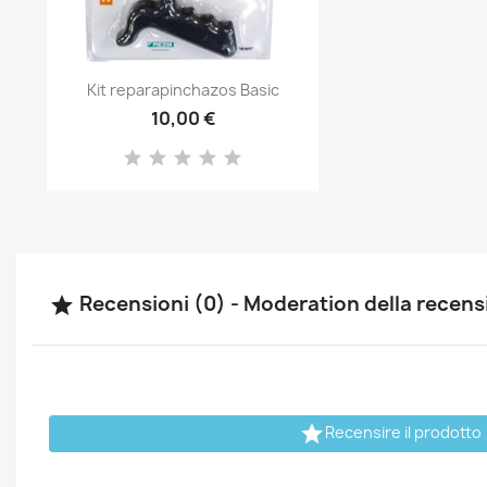
Anteprima

Kit reparapinchazos Basic
10,00 €
Recensioni (0) - Moderation della recen


Recensire il prodotto