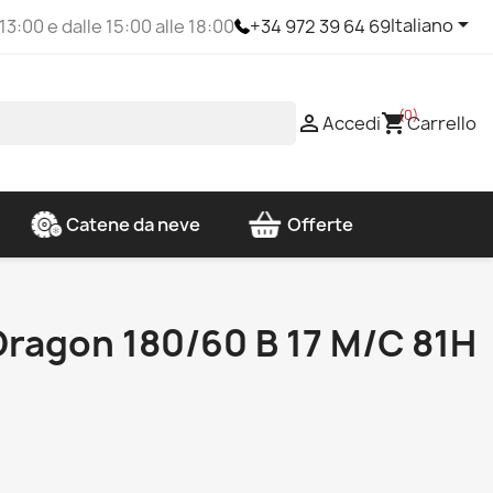

Italiano
 13:00 e dalle 15:00 alle 18:00
+34 972 39 64 69
(0)

shopping_cart
Accedi
Carrello
Catene da neve
Offerte
 Dragon 180/60 B 17 M/C 81H