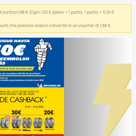
8 puntos/1,88 €
(Ogni 1,00 € speso = 1 punto, 1 punto = 0,01 €
 punti che possono essere convertiti in un voucher di 1,88 €.