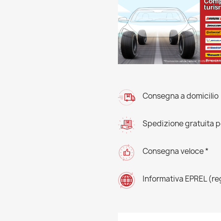
Consegna a domicilio
Spedizione gratuita pe
Consegna veloce *
Informativa EPREL (r