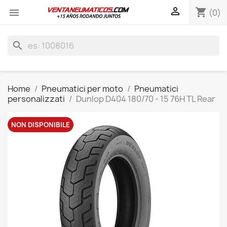

shopping_cart

(0)
search
Home
Pneumatici per moto
Pneumatici
personalizzati
Dunlop D404 180/70 - 15 76H TL Rear
NON DISPONIBILE