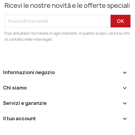
Ricevi le nostre novità e le offerte speciali
Puoi annullare l'iscrizione in ogni momenti. A questo scopo, cerca le info
di contatto nelle note legali.
Informazioni negozio
keyboard_arrow_down
Chi siamo

Servizi e garanzie

Il tuo account
