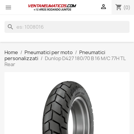

shopping_cart

(0)
search
Home
Pneumatici per moto
Pneumatici
personalizzati
Dunlop D427 180/70 B 16 M/C 77H TL
Rear