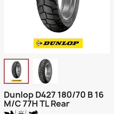
Dunlop D427 180/70 B 16
M/C 77H TL Rear