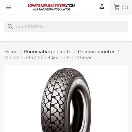

shopping_cart

(0)
search
Home
Pneumatici per moto
Gomme scooter
Michelin S83 3.50 - 8 46J TT Front/Rear