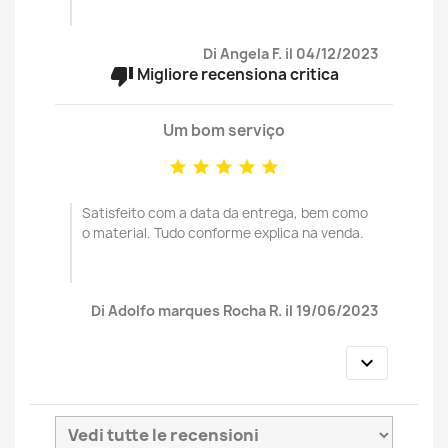
Di Angela F. il 04/12/2023
thumb_down
Migliore recensiona critica
Um bom serviço





Satisfeito com a data da entrega, bem como
o material. Tudo conforme explica na venda.
Di Adolfo marques Rocha R. il 19/06/2023
