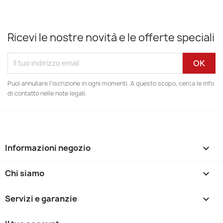
Ricevi le nostre novità e le offerte speciali
Puoi annullare l'iscrizione in ogni momenti. A questo scopo, cerca le info
di contatto nelle note legali.
Informazioni negozio
keyboard_arrow_down
Chi siamo

Servizi e garanzie
