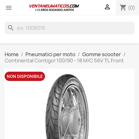

shopping_cart

(0)
search
Home
Pneumatici per moto
Gomme scooter
Continental Contigo! 100/90 - 18 M/C 56V TL Front
NON DISPONIBILE