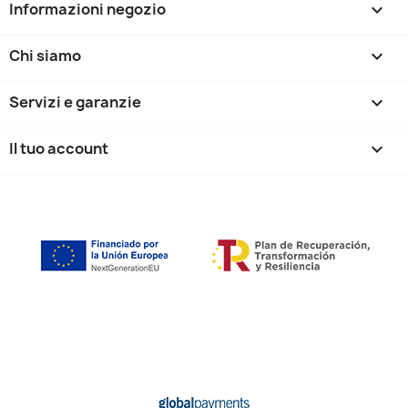
Informazioni negozio
keyboard_arrow_down
Chi siamo

Servizi e garanzie

Il tuo account
