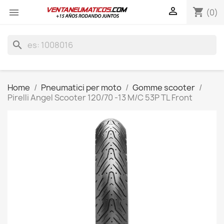

shopping_cart

(0)
search
Home
Pneumatici per moto
Gomme scooter
Pirelli Angel Scooter 120/70 -13 M/C 53P TL Front