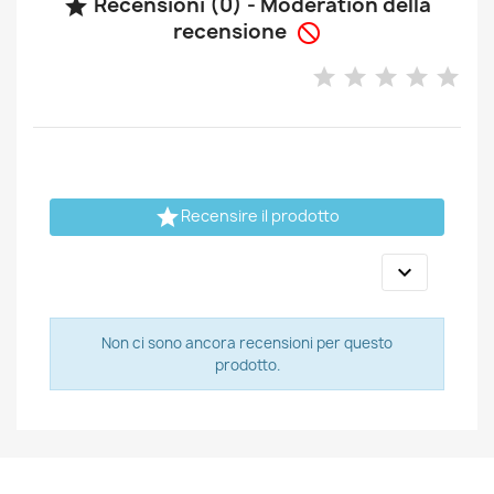
Recensioni (0) - Moderation della

recensione


Recensire il prodotto

Non ci sono ancora recensioni per questo
prodotto.