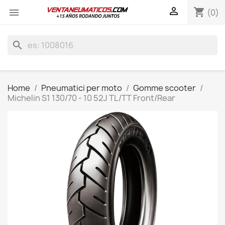

shopping_cart

(0)
search
Home
Pneumatici per moto
Gomme scooter
Michelin S1 130/70 - 10 52J TL/TT Front/Rear