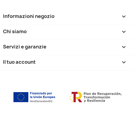
Informazioni negozio
keyboard_arrow_down
Chi siamo

Servizi e garanzie

Il tuo account
