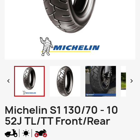


Michelin S1 130/70 - 10
52J TL/TT Front/Rear