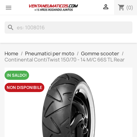

shopping_cart

(0)
search
Home
Pneumatici per moto
Gomme scooter
Continental ContiTwist 150/70 - 14 M/C 66S TL Rear
IN SALDO!
NON DISPONIBILE