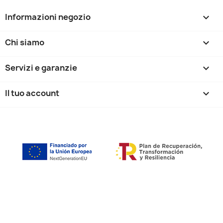
Informazioni negozio
keyboard_arrow_down
Chi siamo

Servizi e garanzie

Il tuo account
