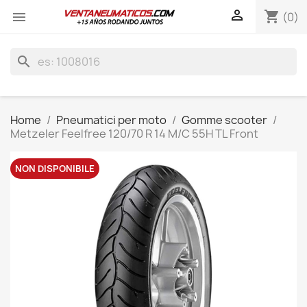

shopping_cart

(0)
search
Home
Pneumatici per moto
Gomme scooter
Metzeler Feelfree 120/70 R 14 M/C 55H TL Front
NON DISPONIBILE