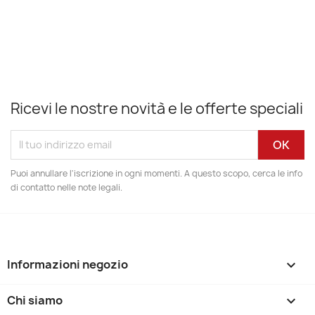
Ricevi le nostre novità e le offerte speciali
Puoi annullare l'iscrizione in ogni momenti. A questo scopo, cerca le info
di contatto nelle note legali.
Informazioni negozio
keyboard_arrow_down
Chi siamo
