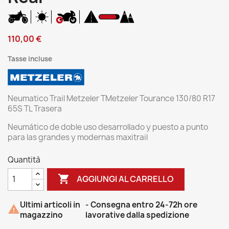
110,00 €
Tasse incluse
Neumatico Trail Metzeler TMetzeler Tourance 130/80 R17
65S TL Trasera
Neumático de doble uso desarrollado y puesto a punto
para las grandes y modernas maxitrail
Quantità

AGGIUNGI AL CARRELLO
Ultimi articoli in
- Consegna entro 24-72h ore

magazzino
lavorative dalla spedizione