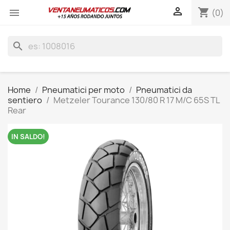

shopping_cart

(0)
search
Home
Pneumatici per moto
Pneumatici da
sentiero
Metzeler Tourance 130/80 R 17 M/C 65S TL
Rear
IN SALDO!