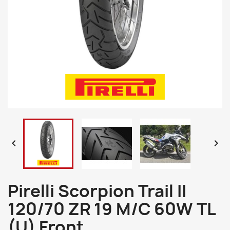


Pirelli Scorpion Trail II
120/70 ZR 19 M/C 60W TL
(U) Front