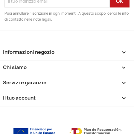
Puoi annullare l'iscrizione in ogni momenti. A questo scopo, cerca le info
di contatto nelle note legali.
Informazioni negozio
keyboard_arrow_down
Chi siamo

Servizi e garanzie

Il tuo account
