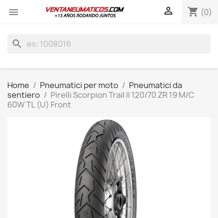

shopping_cart

(0)
search
Home
Pneumatici per moto
Pneumatici da
sentiero
Pirelli Scorpion Trail II 120/70 ZR 19 M/C
60W TL (U) Front