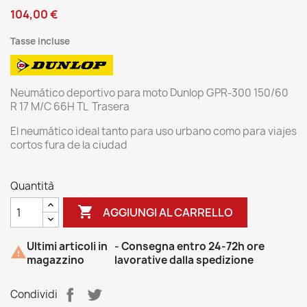
104,00 €
Tasse incluse
Neumático deportivo para moto Dunlop GPR-300 150/60
R 17 M/C 66H TL Trasera
El neumático ideal tanto para uso urbano como para viajes
cortos fura de la ciudad
Quantità

AGGIUNGI AL CARRELLO
Ultimi articoli in
- Consegna entro 24-72h ore

magazzino
lavorative dalla spedizione
Condividi