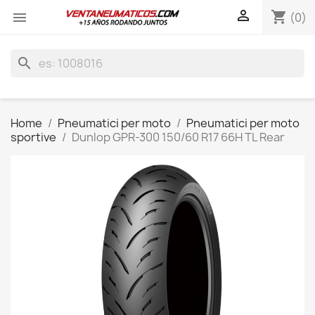

shopping_cart

(0)
search
Home
Pneumatici per moto
Pneumatici per moto
sportive
Dunlop GPR-300 150/60 R17 66H TL Rear