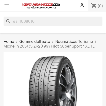

shopping_cart

(0)
search
Home
Gomme dell auto
Neumáticos Turismo
Michelin 265/35 ZR20 99Y Pilot Super Sport * XL TL