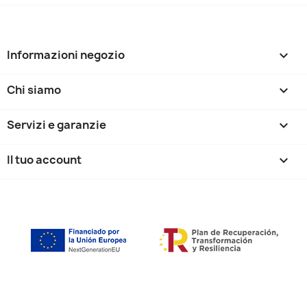
Informazioni negozio
keyboard_arrow_down
Chi siamo

Servizi e garanzie

Il tuo account
