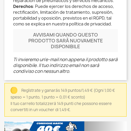
reparación de pneumáticos y servicios mecánicos.
Derechos
: Puede ejercer los derechos de acceso,
rectificación, limitación de tratamiento, supresión,
portabilidad y oposición, previstos en el RGPD, tal
como se explica en nuestra política de privacidad.
AVVISAMI QUANDO QUESTO
PRODOTTO SARÀ NUOVAMENTE
DISPONIBILE
Ti invieremo un'e-mail non appena il prodotto sarà
disponibile. Il tuo indirizzo email non sarà
condiviso con nessun altro.
Regístrate y ganarás 149 puntos/1,49 €
(Ogni 1,00 €
speso = 1 punto, 1 punto = 0,01 € sconto)
Il tuo carrello totalizzerà 149 punti che possono essere
convertiti in un voucher di 1,49 €.