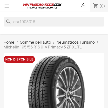

shopping_cart

(0)
search
Home
Gomme dell auto
Neumáticos Turismo
Michelin 195/55 R16 91V Primacy 3 ZP XL TL
NON DISPONIBILE