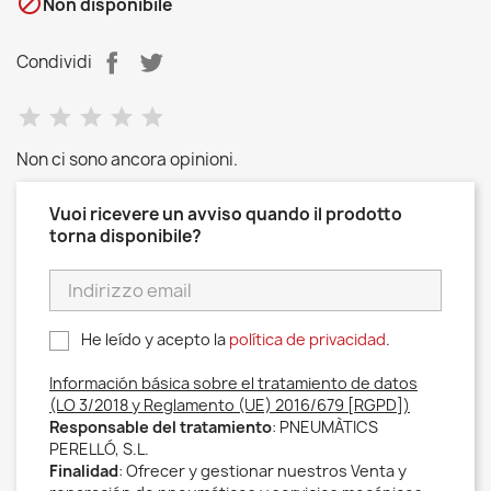

Non disponibile
Condividi
Non ci sono ancora opinioni.
Vuoi ricevere un avviso quando il prodotto
torna disponibile?
He leído y acepto la
política de privacidad
.
Información básica sobre el tratamiento de datos
(LO 3/2018 y Reglamento (UE) 2016/679 [RGPD])
Responsable del tratamiento
: PNEUMÀTICS
PERELLÓ, S.L.
Finalidad
: Ofrecer y gestionar nuestros Venta y