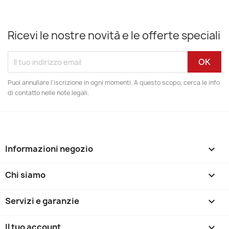
Ricevi le nostre novità e le offerte speciali
Puoi annullare l'iscrizione in ogni momenti. A questo scopo, cerca le info
di contatto nelle note legali.
Informazioni negozio
keyboard_arrow_down
Chi siamo

Servizi e garanzie

Il tuo account
