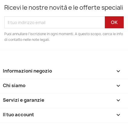
Ricevi le nostre novità e le offerte speciali
Puoi annullare l'iscrizione in ogni momenti. A questo scopo, cerca le info
di contatto nelle note legali.
Informazioni negozio
keyboard_arrow_down
Chi siamo

Servizi e garanzie

Il tuo account
