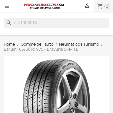

shopping_cart

(0)
search
Home
Gomme dell auto
Neumáticos Turismo
Barum 165/60 R14 75H Bravuris 5HM TL