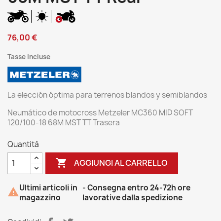
76,00 €
Tasse incluse
La elección óptima para terrenos blandos y semiblandos
Neumático de motocross Metzeler MC360 MID SOFT
120/100-18 68M MST TT Trasera
Quantità

AGGIUNGI AL CARRELLO
Ultimi articoli in
- Consegna entro 24-72h ore

magazzino
lavorative dalla spedizione