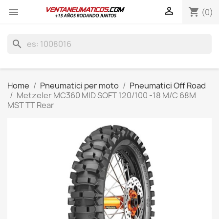

shopping_cart

(0)
search
Home
Pneumatici per moto
Pneumatici Off Road
Metzeler MC360 MID SOFT 120/100 -18 M/C 68M
MST TT Rear