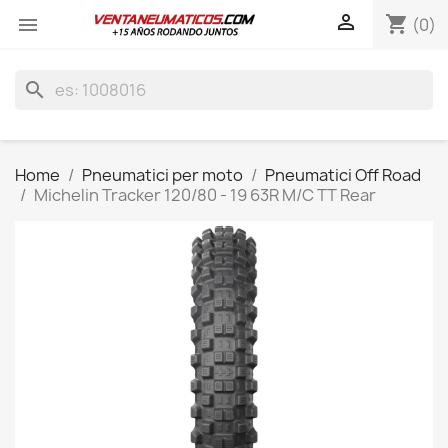

shopping_cart

(0)
search
Home
Pneumatici per moto
Pneumatici Off Road
Michelin Tracker 120/80 - 19 63R M/C TT Rear