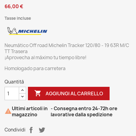
66,00 €
Tasse incluse
Neumático Off road Michelin Tracker 120/80 - 19 63R M/C
TT Trasera
¡Aprovecha al máximo tu tiempo libre!
Homologado para carretera
Quantità

AGGIUNGI AL CARRELLO
Ultimi articoli in
- Consegna entro 24-72h ore

magazzino
lavorative dalla spedizione
Condividi