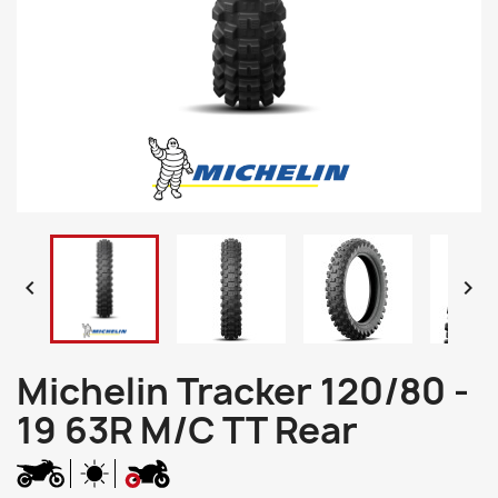


Michelin Tracker 120/80 -
19 63R M/C TT Rear