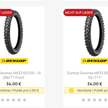
F LAGER
NICHT AUF LAGER
Vorschau
Vorschau


Geomax MX33 60/100 - 14
Dunlop Geomax MX33 60/
29M TT Front
33J TT F
34,00 €
34,00 €
rdiene 1 Punkt pro 1,00 €
Verdiene 1 Punkt pr