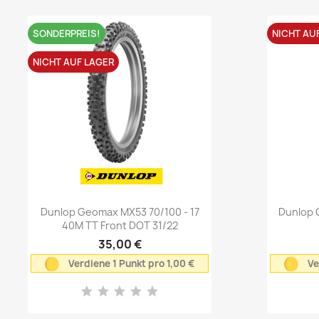
SONDERPREIS!
NICHT AU
NICHT AUF LAGER
Vorschau

Dunlop Geomax MX53 70/100 - 17
Dunlop 
40M TT Front DOT 31/22
35,00 €
Verdiene 1 Punkt pro 1,00 €
Ve