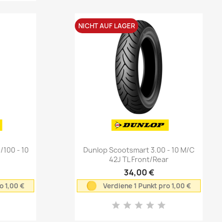
NICHT AUF LAGER
Vorschau

100 - 10
Dunlop Scootsmart 3.00 - 10 M/C
42J TL Front/Rear
34,00 €
o 1,00 €
Verdiene 1 Punkt pro 1,00 €