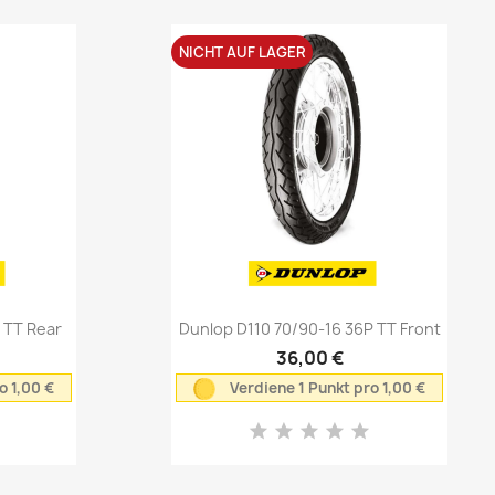
NICHT AUF LAGER
Vorschau

P TT Rear
Dunlop D110 70/90-16 36P TT Front
36,00 €
o 1,00 €
Verdiene 1 Punkt pro 1,00 €