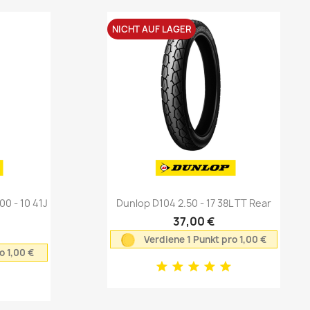
NICHT AUF LAGER
Vorschau

0 - 10 41J
Dunlop D104 2.50 - 17 38L TT Rear
37,00 €
Verdiene 1 Punkt pro 1,00 €
o 1,00 €