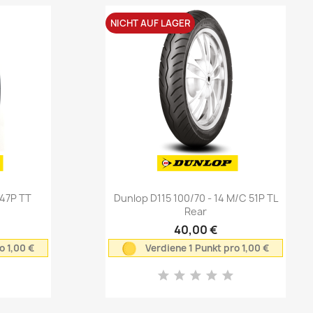
NICHT AUF LAGER
Vorschau

 47P TT
Dunlop D115 100/70 - 14 M/C 51P TL
Rear
40,00 €
o 1,00 €
Verdiene 1 Punkt pro 1,00 €