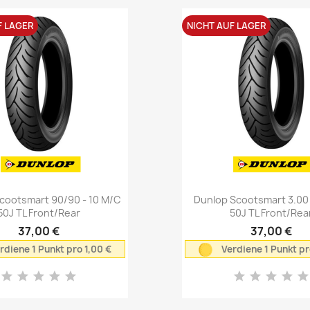
F LAGER
NICHT AUF LAGER
Vorschau
Vorschau


cootsmart 90/90 - 10 M/C
Dunlop Scootsmart 3.00 
50J TL Front/Rear
50J TL Front/Rea
37,00 €
37,00 €
rdiene 1 Punkt pro 1,00 €
Verdiene 1 Punkt pr