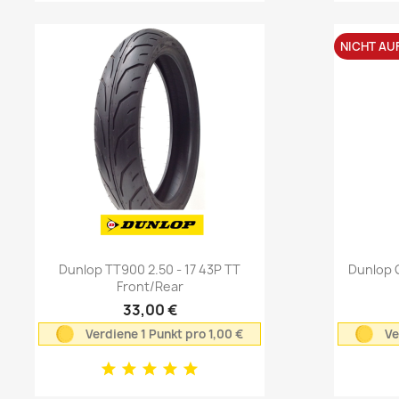
NICHT AU
Vorschau

Dunlop TT900 2.50 - 17 43P TT
Dunlop 
Front/Rear
33,00 €
Verdiene 1 Punkt pro 1,00 €
Ve