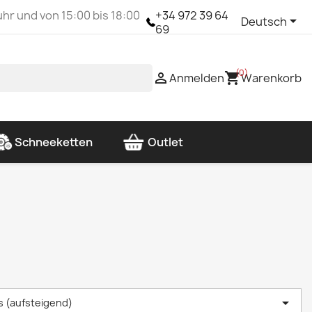
uhr und von 15:00 bis 18:00
+34 972 39 64

Deutsch
69
(0)

shopping_cart
Anmelden
Warenkorb
Schneeketten
Outlet

s (aufsteigend)