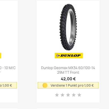
Vorschau

 - 10 M/C
Dunlop Geomax MX34 60/100-14
r
29M TT Front
42,00 €
o 1,00 €
Verdiene 1 Punkt pro 1,00 €