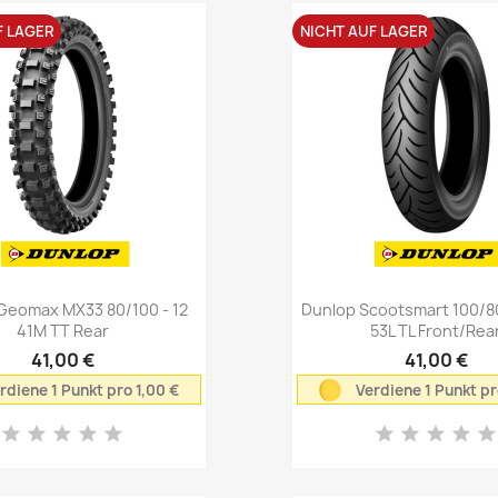
F LAGER
NICHT AUF LAGER
Vorschau
Vorschau


Geomax MX33 80/100 - 12
Dunlop Scootsmart 100/80
41M TT Rear
53L TL Front/Rea
41,00 €
41,00 €
rdiene 1 Punkt pro 1,00 €
Verdiene 1 Punkt pr