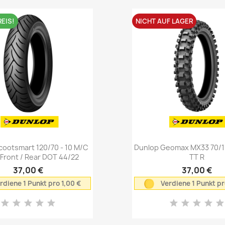
EIS!
NICHT AUF LAGER
Vorschau
Vorschau


cootsmart 120/70 - 10 M/C
Dunlop Geomax MX33 70/10
 Front / Rear DOT 44/22
TT R
37,00 €
37,00 €
rdiene 1 Punkt pro 1,00 €
Verdiene 1 Punkt pr