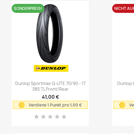
SONDERPREIS!
NICHT AU
Vorschau

Dunlop Sportmax Q-LITE 70/90 - 17
Dunlop 
38S TL Front/Rear
41,00 €
Verdiene 1 Punkt pro 1,00 €
Ve