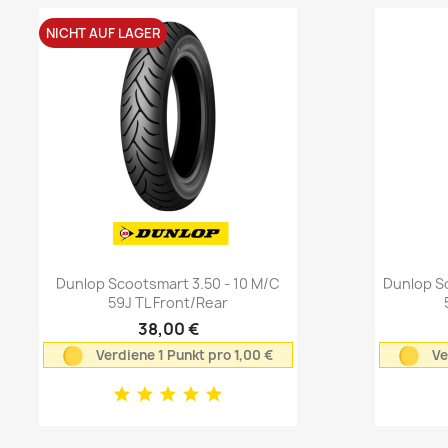
NICHT AUF LAGER
Vorschau

Dunlop Scootsmart 3.50 - 10 M/C
Dunlop S
59J TL Front/Rear
38,00 €
Verdiene 1 Punkt pro 1,00 €
Ve