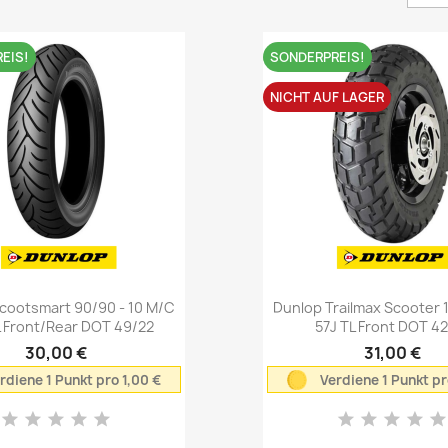
EIS!
SONDERPREIS!
NICHT AUF LAGER
Vorschau
Vorschau


cootsmart 90/90 - 10 M/C
Dunlop Trailmax Scooter 
L Front/Rear DOT 49/22
57J TL Front DOT 4
30,00 €
31,00 €
rdiene 1 Punkt pro 1,00 €
Verdiene 1 Punkt pr