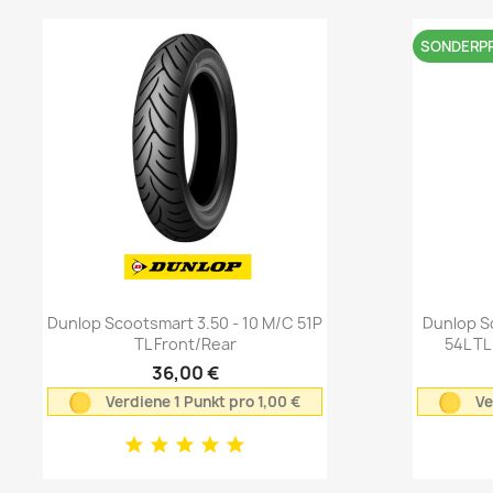
SONDERPR
Vorschau

Dunlop Scootsmart 3.50 - 10 M/C 51P
Dunlop S
TL Front/Rear
54L TL
36,00 €
Verdiene 1 Punkt pro 1,00 €
Ve