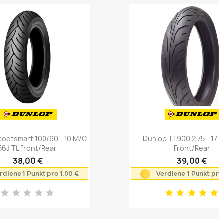
Vorschau
Vorschau


cootsmart 100/90 - 10 M/C
Dunlop TT900 2.75 - 17
56J TL Front/Rear
Front/Rear
38,00 €
39,00 €
rdiene 1 Punkt pro 1,00 €
Verdiene 1 Punkt pr