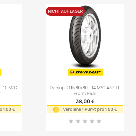
NICHT AUF LAGER
Vorschau

- 10 M/C
Dunlop D115 80/80 - 14 M/C 43P TL
r
Front/Rear
38,00 €
o 1,00 €
Verdiene 1 Punkt pro 1,00 €