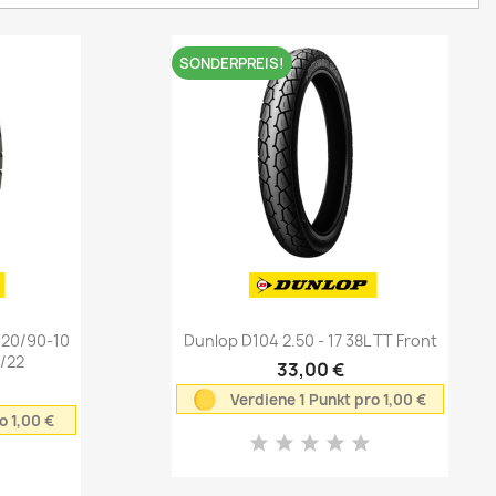
SONDERPREIS!
Vorschau

120/90-10
Dunlop D104 2.50 - 17 38L TT Front
2/22
33,00 €
Verdiene 1 Punkt pro 1,00 €
o 1,00 €