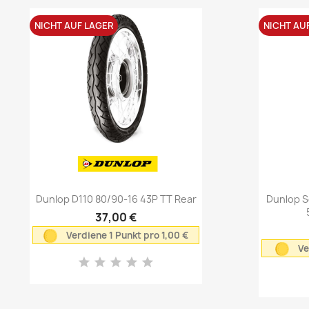
NICHT AUF LAGER
NICHT AU
Vorschau

Dunlop D110 80/90-16 43P TT Rear
Dunlop S
37,00 €
Verdiene 1 Punkt pro 1,00 €
Ve