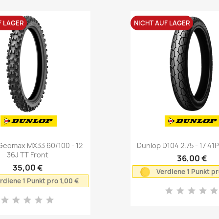
F LAGER
NICHT AUF LAGER
Vorschau
Vorschau


Geomax MX33 60/100 - 12
Dunlop D104 2.75 - 17 41
36J TT Front
36,00 €
35,00 €
Verdiene 1 Punkt pr
rdiene 1 Punkt pro 1,00 €