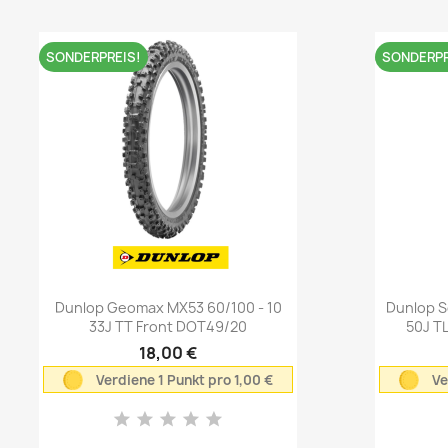
SONDERPREIS!
SONDERPR
Vorschau

Dunlop Geomax MX53 60/100 - 10
Dunlop S
33J TT Front DOT49/20
50J T
18,00 €
Verdiene 1 Punkt pro 1,00 €
Ve