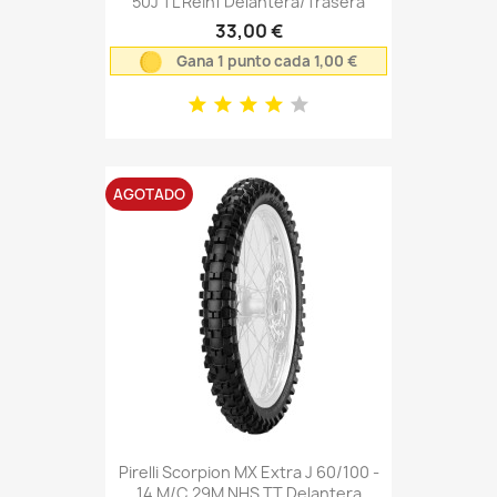
50J TL Reinf Delantera/Trasera
33,00 €
Gana 1 punto cada 1,00 €
AGOTADO
Pirelli Scorpion MX Extra J 60/100 -
14 M/C 29M NHS TT Delantera