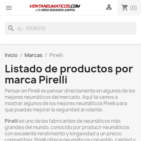

shopping_cart

(0)
search
Inicio
Marcas
Pirelli
Listado de productos por
marca Pirelli
Pensar en Pirelli es pensar directamente en algunos de los
mejores neumáticos del mercado. Aquí te vamos a
mostrar algunos de los mejores neumáticos Pirelli para
que puedas mejorar la seguridad al volante.
Pirelli
es uno de los fabricantes de neumáticos más
grandes del mundo, conocido por producir neumáticos
con excelente rendimiento y longevidad a un precio
competitivo. Pirelli ofrece neumáticos con estilo, calidad y