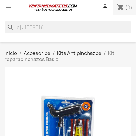

shopping_cart

(0)
search
Inicio
Accesorios
Kits Antipinchazos
Kit
reparapinchazos Basic