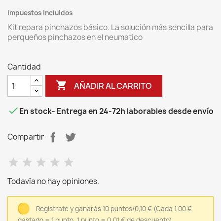
Impuestos incluidos
Kit repara pinchazos básico. La solución más sencilla para
perqueños pinchazos en el neumatico
Cantidad

AÑADIR AL CARRITO

En stock
- Entrega en 24-72h laborables desde envío
Compartir
Todavía no hay opiniones.
Regístrate y ganarás 10 puntos/0,10 €
(Cada 1,00 €
gastado = 1 punto, 1 punto = 0,01 € de descuento)