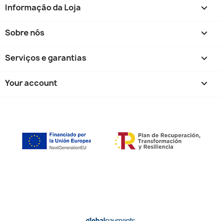
Informação da Loja
keyboard_arrow_down
Sobre nós

Serviços e garantias

Your account
