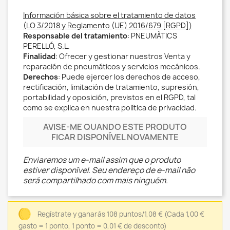
Información básica sobre el tratamiento de datos
(LO 3/2018 y Reglamento (UE) 2016/679 [RGPD])
Responsable del tratamiento
: PNEUMÀTICS
PERELLÓ, S.L.
Finalidad
: Ofrecer y gestionar nuestros Venta y
reparación de pneumáticos y servicios mecánicos.
Derechos
: Puede ejercer los derechos de acceso,
rectificación, limitación de tratamiento, supresión,
portabilidad y oposición, previstos en el RGPD, tal
como se explica en nuestra política de privacidad.
AVISE-ME QUANDO ESTE PRODUTO
FICAR DISPONÍVEL NOVAMENTE
Enviaremos um e-mail assim que o produto
estiver disponível. Seu endereço de e-mail não
será compartilhado com mais ninguém.
Regístrate y ganarás 108 puntos/1,08 €
(Cada 1,00 €
gasto = 1 ponto, 1 ponto = 0,01 € de desconto)