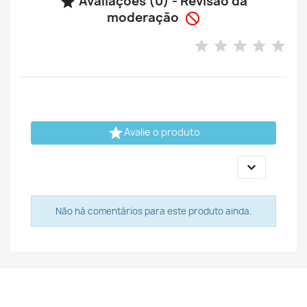
Avaliações (0) - Revisão da

moderação


Avalie o produto

Não há comentários para este produto ainda.