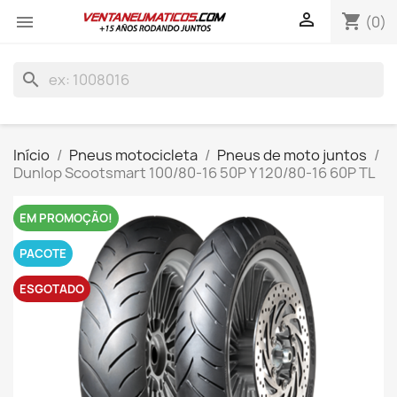

shopping_cart

(0)
search
Início
Pneus motocicleta
Pneus de moto juntos
Dunlop Scootsmart 100/80-16 50P Y 120/80-16 60P TL
EM PROMOÇÃO!
PACOTE
ESGOTADO