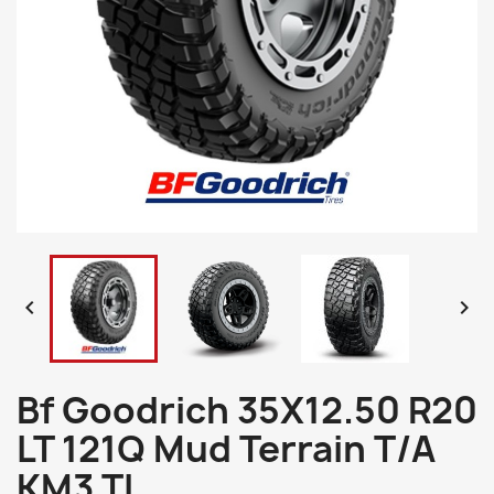


Bf Goodrich 35X12.50 R20
LT 121Q Mud Terrain T/A
KM3 TL