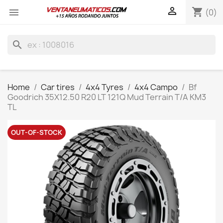

shopping_cart

(0)
search
Home
Car tires
4x4 Tyres
4x4 Campo
Bf
Goodrich 35X12.50 R20 LT 121Q Mud Terrain T/A KM3
TL
OUT-OF-STOCK