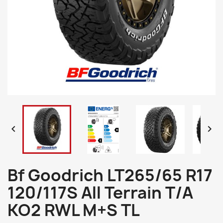


Bf Goodrich LT265/65 R17
120/117S All Terrain T/A
KO2 RWL M+S TL