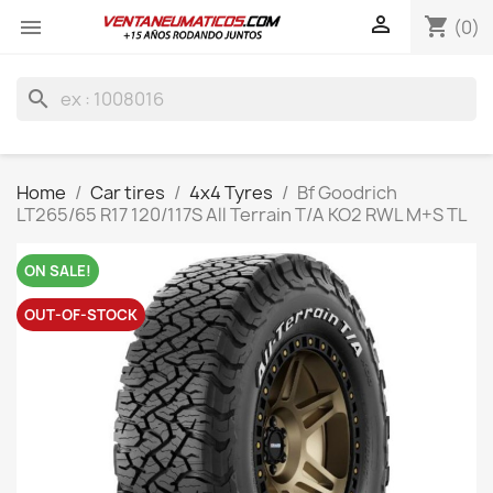

shopping_cart

(0)
search
Home
Car tires
4x4 Tyres
Bf Goodrich
LT265/65 R17 120/117S All Terrain T/A KO2 RWL M+S TL
ON SALE!
OUT-OF-STOCK