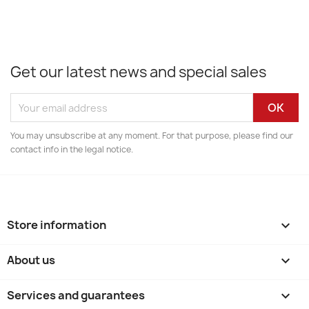
Get our latest news and special sales
You may unsubscribe at any moment. For that purpose, please find our
contact info in the legal notice.
Store information
keyboard_arrow_down
About us

Services and guarantees
