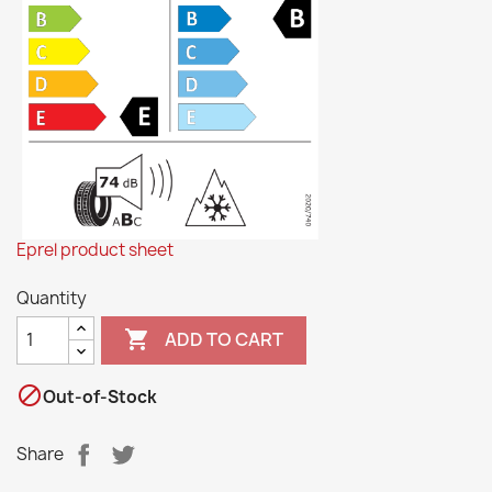
Eprel product sheet
Quantity

ADD TO CART

Out-of-Stock
Share