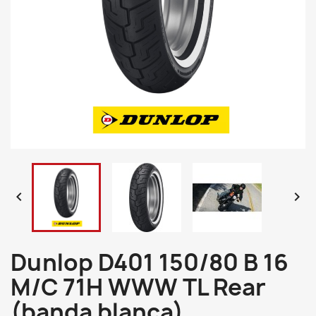


Dunlop D401 150/80 B 16
M/C 71H WWW TL Rear
(banda blanca)