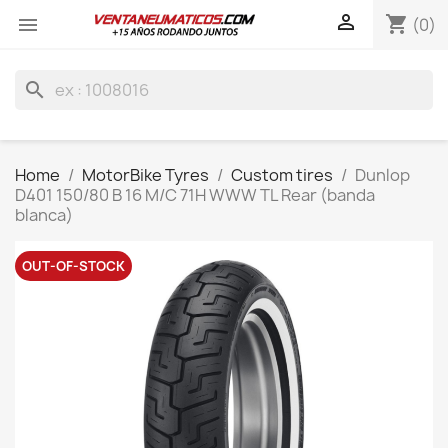

shopping_cart

(0)
search
Home
MotorBike Tyres
Custom tires
Dunlop
D401 150/80 B 16 M/C 71H WWW TL Rear (banda
blanca)
OUT-OF-STOCK