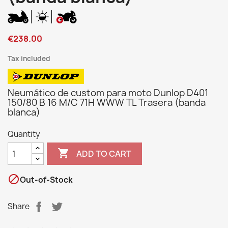
€238.00
Tax included
Neumático de custom para moto Dunlop D401
150/80 B 16 M/C 71H WWW TL Trasera (banda
blanca)
Quantity

ADD TO CART

Out-of-Stock
Share