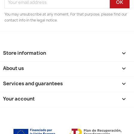
You may unsubscribe at any moment. For that purpose, please find our
contact info in the legal notice.
Store information
keyboard_arrow_down
About us

Services and guarantees

Your account
