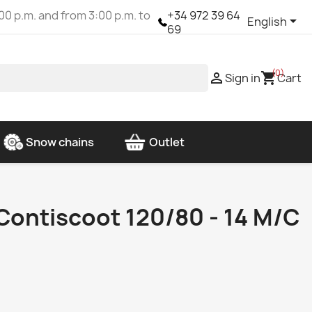
00 p.m. and from 3:00 p.m. to
+34 972 39 64

English
69
(0)

shopping_cart
Sign in
Cart
Snow chains
Outlet
Contiscoot 120/80 - 14 M/C