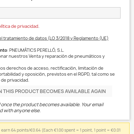
lítica de privacidad
.
el tratamiento de datos (LO 3/2018 y Reglamento (UE)
ento
: PNEUMÀTICS PERELLÓ, S.L.
ionar nuestros Venta y reparación de pneumáticos y
los derechos de acceso, rectificación, limitación de
rtabilidad y oposición, previstos en el RGPD, tal como se
 de privacidad.
N THIS PRODUCT BECOMES AVAILABLE AGAIN
l once the product becomes available. Your email
d with anyone else.
l earn 64 points/€0.64
(Each €1.00 spent = 1 point, 1 point = €0.01