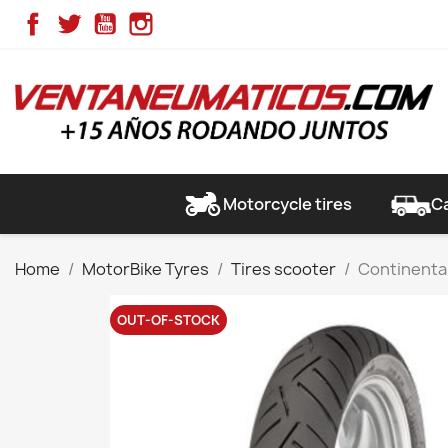
Facebook
Twitter
YouTube
Instagram
Motorcycle tires
Ca
Home
MotorBike Tyres
Tires scooter
Continental
OUT-OF-STOCK