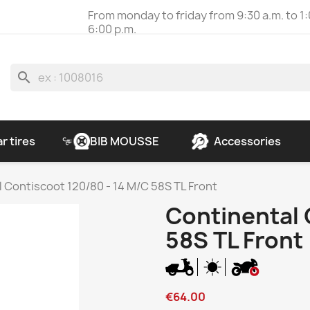
From monday to friday from 9:30 a.m. to 1:
6:00 p.m.
search
r tires
BIB MOUSSE
Accessories
 Contiscoot 120/80 - 14 M/C 58S TL Front
Continental 
58S TL Front
€64.00