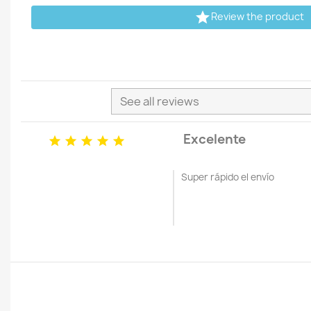

Review the product
Excelente





Super rápido el envío