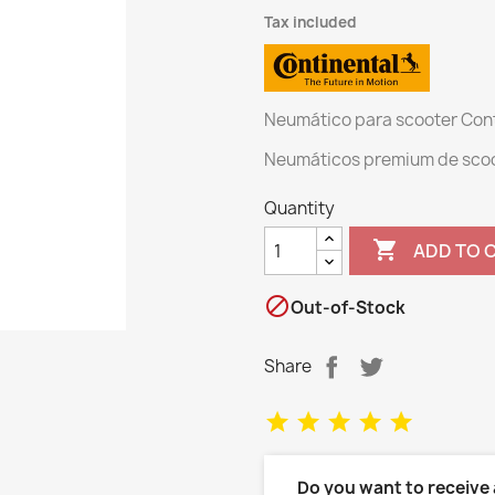
Tax included
Neumático para scooter Cont
Neumáticos premium de scoot
Quantity

ADD TO 

Out-of-Stock
Share
Do you want to receive 