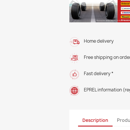
Home delivery
Free shipping on orde
Fast delivery *
EPREL information (r
Description
Produ