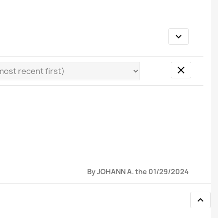


By JOHANN A. the 01/29/2024
