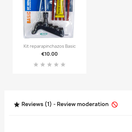
Quick view

Kit reparapinchazos Basic
€10.00
Reviews (1) - Review moderation

