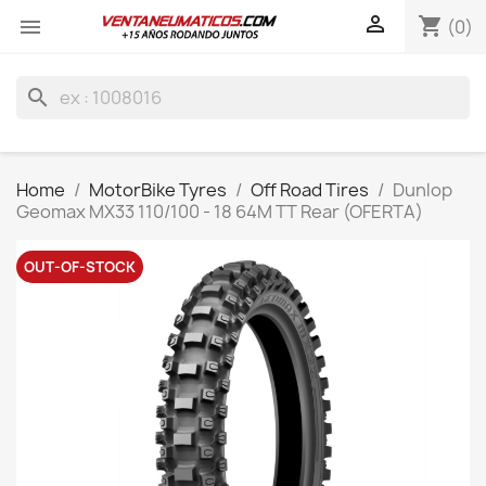

shopping_cart

(0)
search
Home
MotorBike Tyres
Off Road Tires
Dunlop
Geomax MX33 110/100 - 18 64M TT Rear (OFERTA)
OUT-OF-STOCK