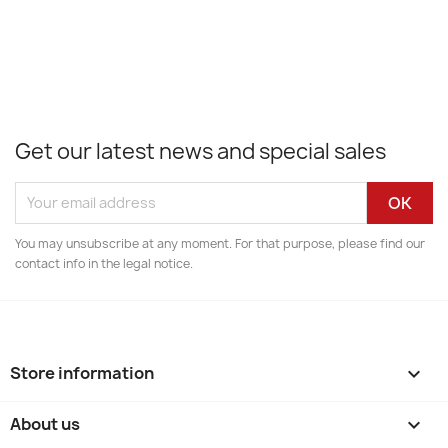
Get our latest news and special sales
You may unsubscribe at any moment. For that purpose, please find our
contact info in the legal notice.
Store information
keyboard_arrow_down
About us
