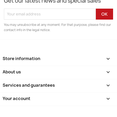
Get our latest news and special sales
You may unsubscribe at any moment. For that purpose, please find our
contact info in the legal notice.
Store information
keyboard_arrow_down
About us

Services and guarantees

Your account
