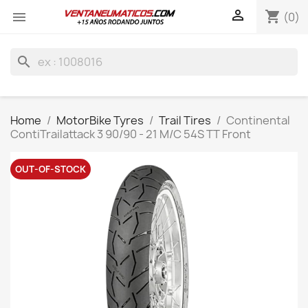

shopping_cart

(0)
search
Home
MotorBike Tyres
Trail Tires
Continental
ContiTrailattack 3 90/90 - 21 M/C 54S TT Front
OUT-OF-STOCK