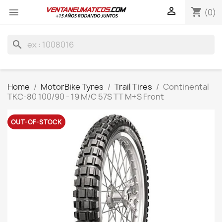

shopping_cart

(0)
search
Home
MotorBike Tyres
Trail Tires
Continental
TKC-80 100/90 - 19 M/C 57S TT M+S Front
OUT-OF-STOCK