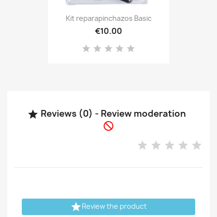
Kit reparapinchazos Basic
€10.00
Reviews (0) - Review moderation



Review the product