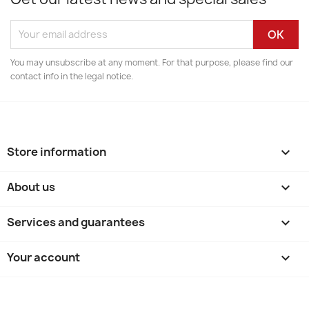
You may unsubscribe at any moment. For that purpose, please find our
contact info in the legal notice.
Store information
keyboard_arrow_down
About us

Services and guarantees

Your account
