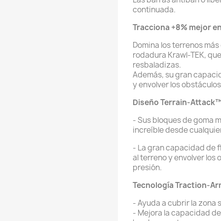
continuada.
Tracciona +8% mejor en 
Domina los terrenos más 
rodadura Krawl-TEK, que 
resbaladizas.
Además, su gran capacid
y envolver los obstáculo
Diseño Terrain-Attack™
- Sus bloques de goma m
increíble desde cualquie
- La gran capacidad de f
al terreno y envolver lo
presión.
Tecnología Traction-A
- Ayuda a cubrir la zona
- Mejora la capacidad de