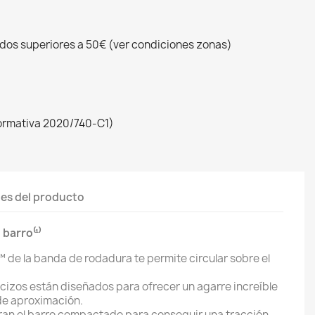
idos superiores a 50€ (ver condiciones zonas)
ormativa 2020/740-C1)
les del producto
barro⁽¹⁾
™ de la banda de rodadura te permite circular sobre el
izos están diseñados para ofrecer un agarre increíble
de aproximación.
eran el barro compactado para conseguir una tracción