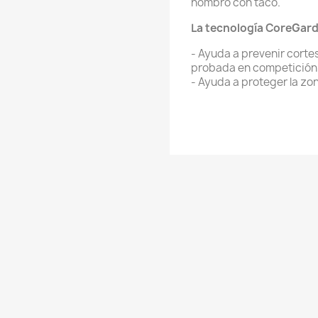
hombro con taco.
La tecnología CoreGar
- Ayuda a prevenir cortes
probada en competición 
- Ayuda a proteger la zo