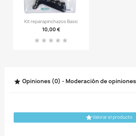
Vista rápida

Kit reparapinchazos Basic
10,00 €
Opiniones (0) - Moderación de opinione


Valorar el producto