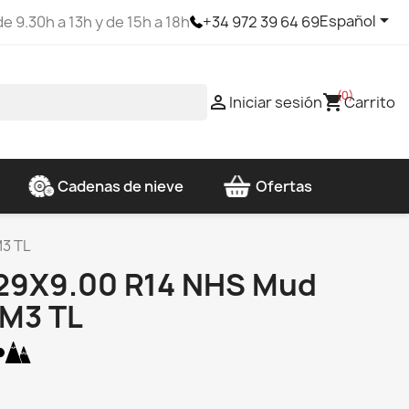

Español
e 9.30h a 13h y de 15h a 18h
+34 972 39 64 69
(0)

shopping_cart
Iniciar sesión
Carrito
Cadenas de nieve
Ofertas
M3 TL
 29X9.00 R14 NHS Mud
KM3 TL