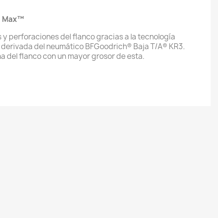
d Max™
 y perforaciones del flanco gracias a la tecnología
derivada del neumático BFGoodrich® Baja T/A® KR3.
na del flanco con un mayor grosor de esta.