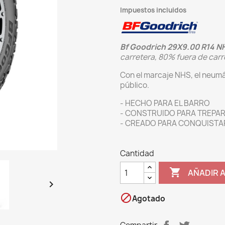
Impuestos incluidos
Bf Goodrich 29X9.00 R14 N
carretera, 80% fuera de carr
Con el marcaje NHS, el neumá
público.
- HECHO PARA EL BARRO
- CONSTRUIDO PARA TREPA
- CREADO PARA CONQUISTA
Cantidad

AÑADIR 


Agotado