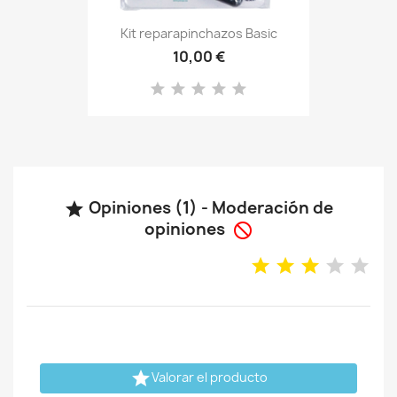
Kit reparapinchazos Basic
10,00 €
Opiniones (1) - Moderación de

opiniones


Valorar el producto