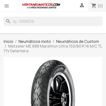

shopping_cart

(0)
search
Inicio
Neumáticos moto
Neumáticos de Custom
Metzeler ME 888 Marathon Ultra 150/80 R 16 M/C TL
71V Delantera