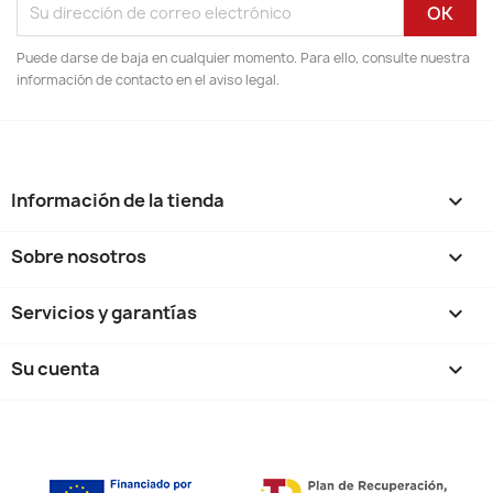
Puede darse de baja en cualquier momento. Para ello, consulte nuestra
información de contacto en el aviso legal.
Información de la tienda
keyboard_arrow_down
Sobre nosotros

Servicios y garantías

Su cuenta
