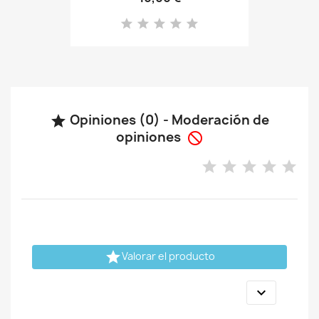
Opiniones (0) - Moderación de

opiniones


Valorar el producto
