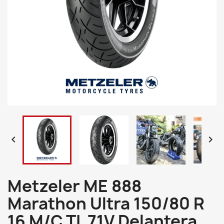


Metzeler ME 888
Marathon Ultra 150/80 R
16 M/C TL 71V Delantera