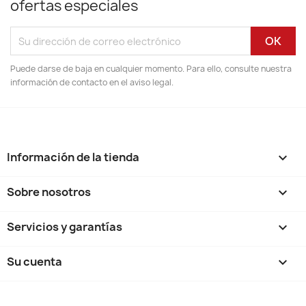
ofertas especiales
Puede darse de baja en cualquier momento. Para ello, consulte nuestra
información de contacto en el aviso legal.
Información de la tienda
keyboard_arrow_down
Sobre nosotros

Servicios y garantías

Su cuenta
